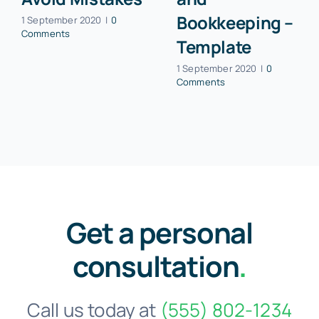
Bookkeeping –
1 September 2020
|
0
Comments
Template
1 September 2020
|
0
Comments
Get a personal
consultation
.
Call us today at
(555) 802-1234