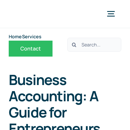
Skip
to
Togg
content
Navig
Home
Services
Home
Search
Contact
for:
Services
Business
Contact
Accounting: A
Guide for
Entrepreneurs