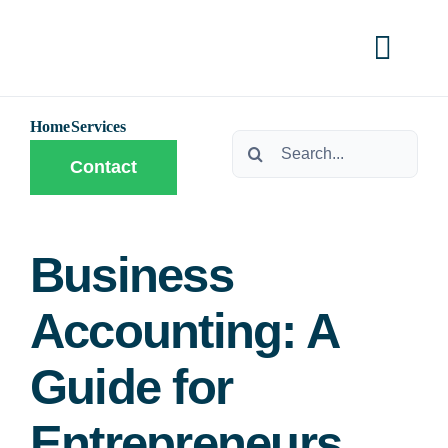
Skip
to
Toggl
content
Navig
Home
Services
Home
Search
Contact
for:
Services
Business
Contact
Accounting: A
Guide for
Entrepreneurs